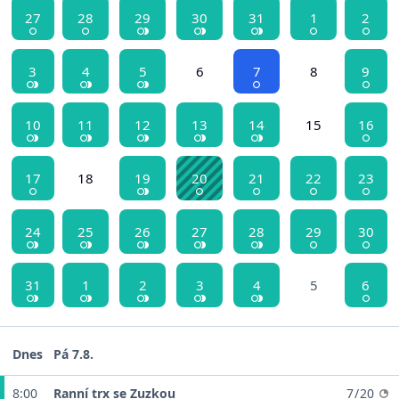
27
28
29
30
31
1
2
3
4
5
6
7
8
9
10
11
12
13
14
15
16
17
18
19
20
21
22
23
24
25
26
27
28
29
30
31
1
2
3
4
5
6
Dnes
Pá 7.8.
8:00
Ranní trx se Zuzkou
7 / 20