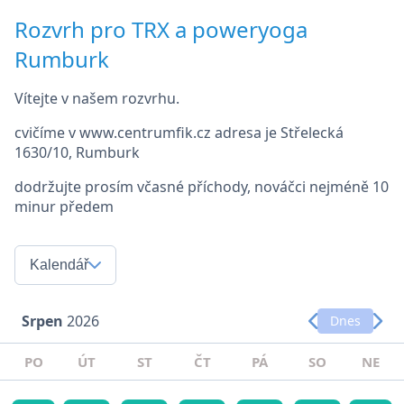
Rozvrh pro TRX a poweryoga
Rumburk
Vítejte v našem rozvrhu.
cvičíme v www.centrumfik.cz adresa je Střelecká
1630/10, Rumburk
dodržujte prosím včasné příchody, nováčci nejméně 10
minur předem
Kalendář
Srpen
2026
Dnes
PO
ÚT
ST
ČT
PÁ
SO
NE